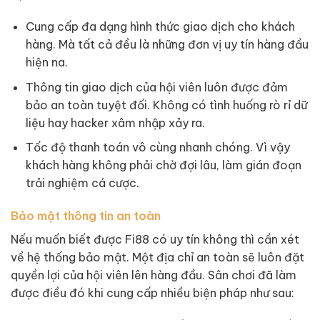
Cung cấp đa dạng hình thức giao dịch cho khách
hàng. Mà tất cả đều là những đơn vị uy tín hàng đầu
hiện na.
Thông tin giao dịch của hội viên luôn được đảm
bảo an toàn tuyệt đối. Không có tình huống rò rỉ dữ
liệu hay hacker xâm nhập xảy ra.
Tốc độ thanh toán vô cùng nhanh chóng. Vì vậy
khách hàng không phải chờ đợi lâu, làm gián đoạn
trải nghiệm cá cược.
Bảo mật thông tin an toàn
Nếu muốn biết được Fi88 có uy tín không thì cần xét
về hệ thống bảo mật. Một địa chỉ an toàn sẽ luôn đặt
quyền lợi của hội viên lên hàng đầu. Sân chơi đã làm
được điều đó khi cung cấp nhiều biện pháp như sau: