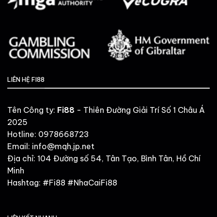
LIÊN HỆ FI88
Tên Công ty:
Fi88
- Thiên Đường Giải Trí Số 1 Châu Á
2025
Hotline:
0978668723
Email:
info@mqh.jp.net
Địa chỉ:
104 Đường số 54, Tân Tạo, Bình Tân, Hồ Chí
Minh
Hashtag: #Fi88 #NhaCaiFi88