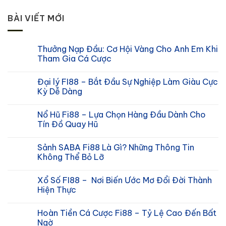
BÀI VIẾT MỚI
Thưởng Nạp Đầu: Cơ Hội Vàng Cho Anh Em Khi
Tham Gia Cá Cược
Đại lý FI88 – Bắt Đầu Sự Nghiệp Làm Giàu Cực
Kỳ Dễ Dàng
Nổ Hũ Fi88 – Lựa Chọn Hàng Đầu Dành Cho
Tín Đồ Quay Hũ
Sảnh SABA Fi88 Là Gì? Những Thông Tin
Không Thể Bỏ Lỡ
Xổ Số FI88 – Nơi Biến Ước Mơ Đổi Đời Thành
Hiện Thực
Hoàn Tiền Cá Cược Fi88 – Tỷ Lệ Cao Đến Bất
Ngờ