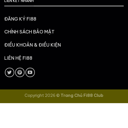
LIÊN KẾT NHANH
ĐĂNG KÝ FI88
CHÍNH SÁCH BẢO MẬT
ĐIỀU KHOẢN & ĐIỀU KIỆN
LIÊN HỆ FI88
Copyright 2026 ©
Trang Chủ Fi88 Club