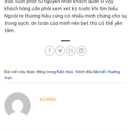
đảo xuất phát từ nguyên nhân khách quan vì vậy
khách hàng cần phải xem xét kỹ trước khi tìm hiểu.
Ngoài ra thương hiệu cũng có nhiều minh chứng cho sự
trong sạch, an toàn của mình nên bet thủ có thể yên
tâm.
Bài viết này được đăng trong
Kiến thức
. Đánh dấu
liên kết thường
trực
.
ADMIN