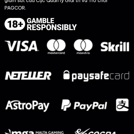
giám sát của Cục Quản lý Giải trí và Trò chơi
PAGCOR.