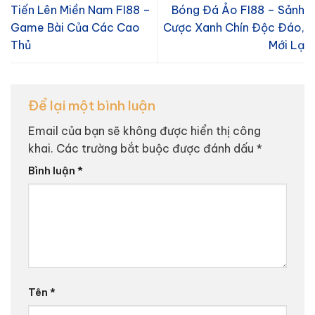
Tiến Lên Miền Nam FI88 –
Bóng Đá Ảo FI88 – Sảnh
Game Bài Của Các Cao
Cược Xanh Chín Độc Đáo,
Thủ
Mới Lạ
Để lại một bình luận
Email của bạn sẽ không được hiển thị công
khai.
Các trường bắt buộc được đánh dấu
*
Bình luận
*
Tên
*