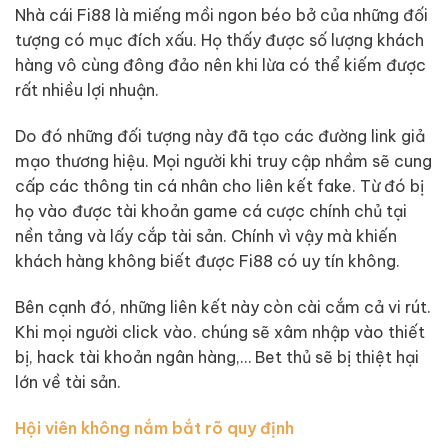
Nhà cái Fi88 là miếng mồi ngon béo bở của những đối
tượng có mục đích xấu. Họ thấy được số lượng khách
hàng vô cùng đông đảo nên khi lừa có thể kiếm được
rất nhiều lợi nhuận.
Do đó những đối tượng này đã tạo các đường link giả
mạo thương hiệu. Mọi người khi truy cập nhầm sẽ cung
cấp các thông tin cá nhân cho liên kết fake. Từ đó bị
họ vào được tài khoản game cá cược chính chủ tại
nền tảng và lấy cắp tài sản. Chính vì vậy mà khiến
khách hàng không biết được Fi88 có uy tín không.
Bên cạnh đó, những liên kết này còn cài cắm cả vi rút.
Khi mọi người click vào. chúng sẽ xâm nhập vào thiết
bị, hack tài khoản ngân hàng,… Bet thủ sẽ bị thiệt hại
lớn về tài sản.
Hội viên không nắm bắt rõ quy định