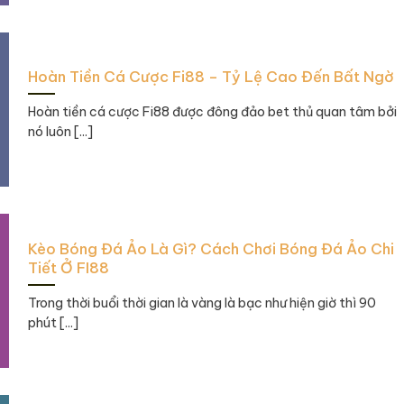
Hoàn Tiền Cá Cược Fi88 – Tỷ Lệ Cao Đến Bất Ngờ
Hoàn tiền cá cược Fi88 được đông đảo bet thủ quan tâm bởi
nó luôn [...]
Kèo Bóng Đá Ảo Là Gì? Cách Chơi Bóng Đá Ảo Chi
Tiết Ở FI88
Trong thời buổi thời gian là vàng là bạc như hiện giờ thì 90
phút [...]