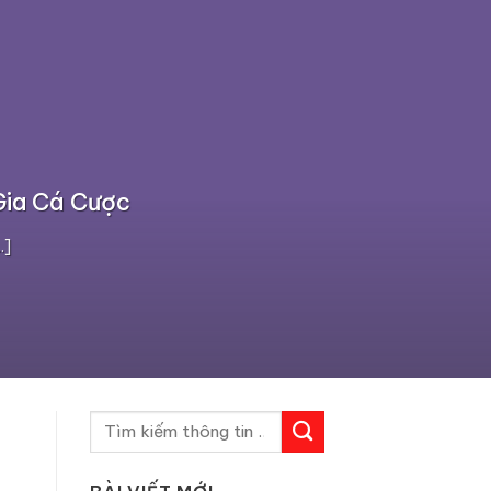
Gia Cá Cược
.]