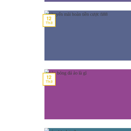
12
Th3
12
Th3