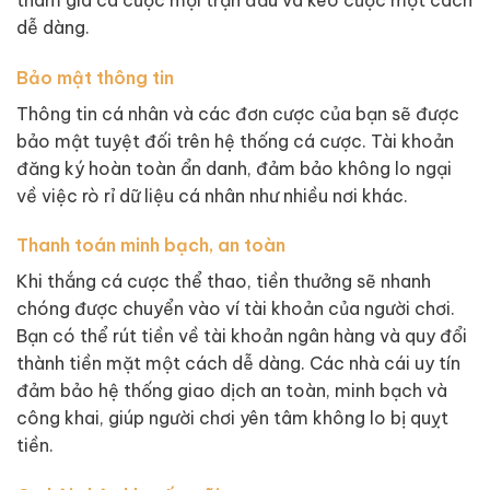
dễ dàng.
Bảo mật thông tin
Thông tin cá nhân và các đơn cược của bạn sẽ được
bảo mật tuyệt đối trên hệ thống cá cược. Tài khoản
đăng ký hoàn toàn ẩn danh, đảm bảo không lo ngại
về việc rò rỉ dữ liệu cá nhân như nhiều nơi khác.
Thanh toán minh bạch, an toàn
Khi thắng cá cược thể thao, tiền thưởng sẽ nhanh
chóng được chuyển vào ví tài khoản của người chơi.
Bạn có thể rút tiền về tài khoản ngân hàng và quy đổi
thành tiền mặt một cách dễ dàng. Các nhà cái uy tín
đảm bảo hệ thống giao dịch an toàn, minh bạch và
công khai, giúp người chơi yên tâm không lo bị quỵt
tiền.