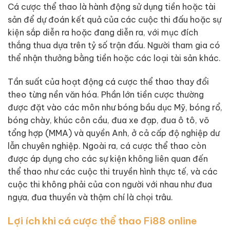
Cá cược thể thao là hành động sử dụng tiền hoặc tài
sản để dự đoán kết quả của các cuộc thi đấu hoặc sự
kiện sắp diễn ra hoặc đang diễn ra, với mục đích
thắng thua dựa trên tỷ số trận đấu. Người tham gia có
thể nhận thưởng bằng tiền hoặc các loại tài sản khác.
Tần suất của hoạt động cá cược thể thao thay đổi
theo từng nền văn hóa. Phần lớn tiền cược thường
được đặt vào các môn như bóng bầu dục Mỹ, bóng rổ,
bóng chày, khúc côn cầu, đua xe đạp, đua ô tô, võ
tổng hợp (MMA) và quyền Anh, ở cả cấp độ nghiệp dư
lẫn chuyên nghiệp. Ngoài ra, cá cược thể thao còn
được áp dụng cho các sự kiện không liên quan đến
thể thao như các cuộc thi truyền hình thực tế, và các
cuộc thi không phải của con người với nhau như đua
ngựa, đua thuyền và thậm chí là chọi trâu.
Lợi ích khi cá cược thể thao Fi88 online