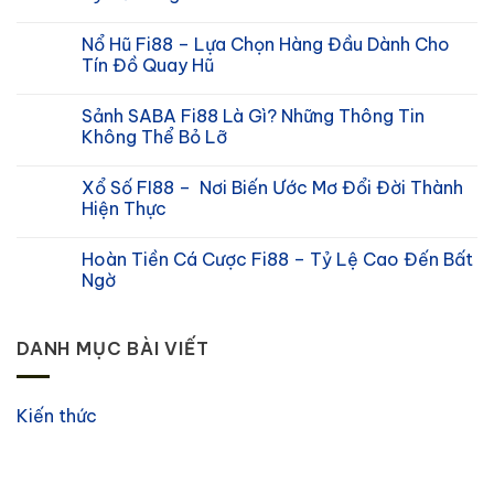
Nổ Hũ Fi88 – Lựa Chọn Hàng Đầu Dành Cho
Tín Đồ Quay Hũ
Sảnh SABA Fi88 Là Gì? Những Thông Tin
Không Thể Bỏ Lỡ
Xổ Số FI88 – Nơi Biến Ước Mơ Đổi Đời Thành
Hiện Thực
Hoàn Tiền Cá Cược Fi88 – Tỷ Lệ Cao Đến Bất
Ngờ
DANH MỤC BÀI VIẾT
Kiến thức