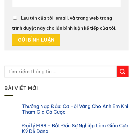
Lưu tên của tôi, email, và trang web trong
trình duyệt này cho lần bình luận kế tiếp của tôi.
BÀI VIẾT MỚI
Thưởng Nạp Đầu: Cơ Hội Vàng Cho Anh Em Khi
Tham Gia Cá Cược
Đại lý FI88 – Bắt Đầu Sự Nghiệp Làm Giàu Cực
Kỳ Dễ Dàng