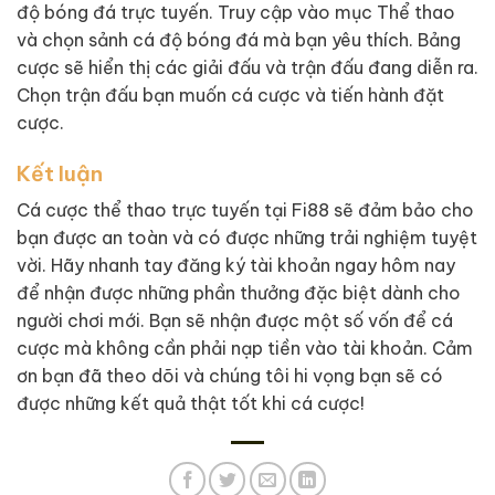
độ bóng đá trực tuyến. Truy cập vào mục Thể thao
và chọn sảnh cá độ bóng đá mà bạn yêu thích. Bảng
cược sẽ hiển thị các giải đấu và trận đấu đang diễn ra.
Chọn trận đấu bạn muốn cá cược và tiến hành đặt
cược.
Kết luận
Cá cược thể thao trực tuyến tại Fi88 sẽ đảm bảo cho
bạn được an toàn và có được những trải nghiệm tuyệt
vời. Hãy nhanh tay đăng ký tài khoản ngay hôm nay
để nhận được những phần thưởng đặc biệt dành cho
người chơi mới. Bạn sẽ nhận được một số vốn để cá
cược mà không cần phải nạp tiền vào tài khoản. Cảm
ơn bạn đã theo dõi và chúng tôi hi vọng bạn sẽ có
được những kết quả thật tốt khi cá cược!