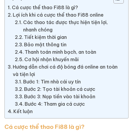
Cá cược thể thao Fi88 là gì?
Lợi ích khi cá cược thể thao Fi88 online
Các thao tác được thực hiện tiện lợi,
nhanh chóng
Tiết kiệm thời gian
Bảo mật thông tin
Thanh toán minh bạch, an toàn
Cơ hội nhận khuyến mãi
Hướng dẫn chơi cá độ bóng đá online an toàn
và tiện lợi
Bước 1: Tìm nhà cái uy tín
Bước 2: Tạo tài khoản cá cược
Bước 3: Nạp tiền vào tài khoản
Bước 4: Tham gia cá cược
Kết luận
Cá cược thể thao Fi88 là gì?