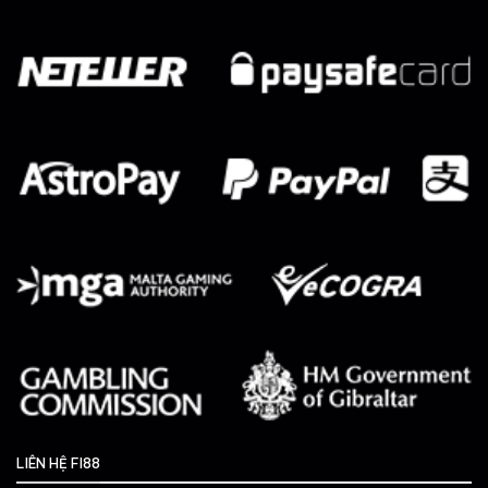
LIÊN HỆ FI88