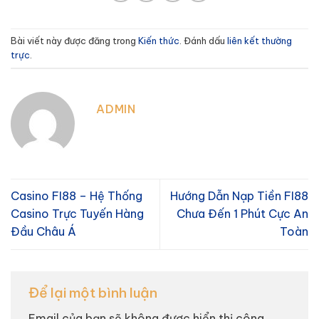
Bài viết này được đăng trong
Kiến thức
. Đánh dấu
liên kết thường
trực
.
ADMIN
Casino FI88 – Hệ Thống
Hướng Dẫn Nạp Tiền FI88
Casino Trực Tuyến Hàng
Chưa Đến 1 Phút Cực An
Đầu Châu Á
Toàn
Để lại một bình luận
Email của bạn sẽ không được hiển thị công