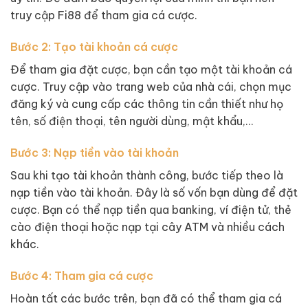
truy cập Fi88 để tham gia cá cược.
Bước 2: Tạo tài khoản cá cược
Để tham gia đặt cược, bạn cần tạo một tài khoản cá
cược. Truy cập vào trang web của nhà cái, chọn mục
đăng ký và cung cấp các thông tin cần thiết như họ
tên, số điện thoại, tên người dùng, mật khẩu,…
Bước 3: Nạp tiền vào tài khoản
Sau khi tạo tài khoản thành công, bước tiếp theo là
nạp tiền vào tài khoản. Đây là số vốn bạn dùng để đặt
cược. Bạn có thể nạp tiền qua banking, ví điện tử, thẻ
cào điện thoại hoặc nạp tại cây ATM và nhiều cách
khác.
Bước 4: Tham gia cá cược
Hoàn tất các bước trên, bạn đã có thể tham gia cá